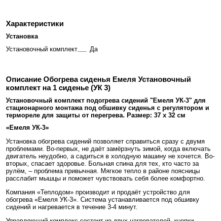
Характеристики
Установка
Установочный комплект
Да
Описание Обогрева сиденья Емеля Установочный
комплект на 1 сиденье (УК 3)
Установочный комплект подогрева сидений "Емеля УК-3" для
стационарного монтажа под обшивку сиденья с регулятором и
термореле для защиты от перегрева. Размер: 37 x 32 см
«Емеля УК-3»
Установка обогрева сидений позволяет справиться сразу с двумя
проблемами. Во-первых, не даёт замёрзнуть зимой, когда включать
двигатель неудобно, а садиться в холодную машину не хочется. Во-
вторых, спасает здоровье. Больная спина для тех, кто часто за
рулём, – проблема привычная. Мягкое тепло в районе поясницы
расслабит мышцы и поможет чувствовать себя более комфортно.
Компания «Теплодом» производит и продаёт устройство для
обогрева «Емеля УК-3». Система устанавливается под обшивку
сидений и нагревается в течение 3-4 минут.
Управляющий комплекс состоит из двух нагревателей, кнопки