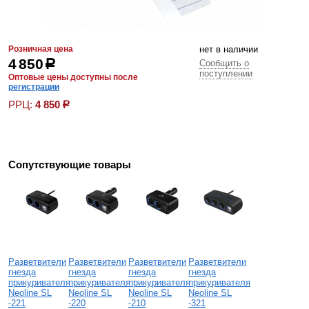
Розничная цена
нет в наличии
4 850
р
Сообщить о
поступлении
Оптовые цены доступны после
регистрации
РРЦ:
4 850
р
Сопутствующие товары
Разветвители
Разветвители
Разветвители
Разветвители
гнезда
гнезда
гнезда
гнезда
прикуривателя
прикуривателя
прикуривателя
прикуривателя
Neoline SL
Neoline SL
Neoline SL
Neoline SL
-221
-220
-210
-321