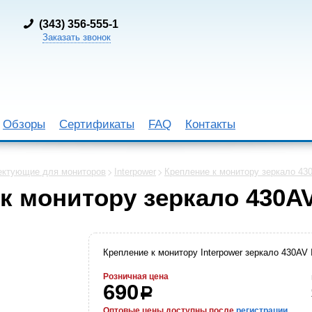
(
343) 356-555-1
Заказать звонок
Обзоры
Сертификаты
FAQ
Контакты
ектующие для мониторов
Interpower
Крепление к монитору зеркало 4
 к монитору зеркало 430A
Крепление к монитору Interpower зеркало 430AV
Розничная цена
690
р
Оптовые цены доступны после
регистрации