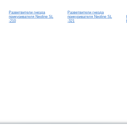
Разветвители гнезда
Разветвители гнезда
прикуривателя Neoline SL
прикуривателя Neoline SL
-210
-321