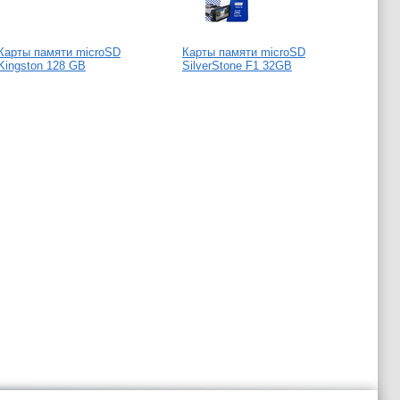
Карты памяти microSD
Карты памяти microSD
Карты
Kingston 128 GB
SilverStone F1 32GB
Silve