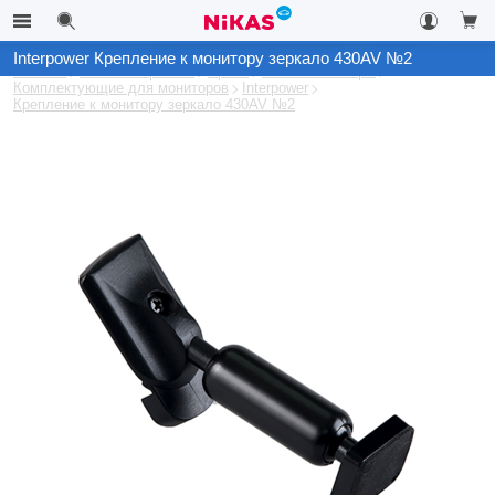
Interpower Крепление к монитору зеркало 430AV №2
Каталог
Автоэлектроника
Архив
GPS-Навигаторы
Комплектующие для мониторов
Interpower
Крепление к монитору зеркало 430AV №2