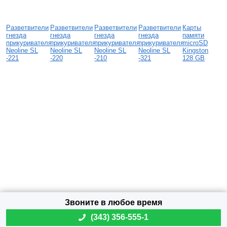
Разветвители
Разветвители
Разветвители
Разветвители
Карты
гнезда
гнезда
гнезда
гнезда
памяти
прикуривателя
прикуривателя
прикуривателя
прикуривателя
microSD
Neoline SL
Neoline SL
Neoline SL
Neoline SL
Kingston
-221
-220
-210
-321
128 GB
(
343) 356-555-1