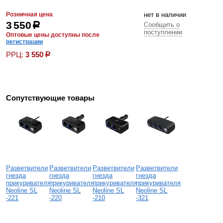
Розничная цена
нет в наличии
3 550
р
Сообщить о
поступлении
Оптовые цены доступны после
регистрации
РРЦ:
3 550
р
Сопутствующие товары
Разветвители
Разветвители
Разветвители
Разветвители
гнезда
гнезда
гнезда
гнезда
прикуривателя
прикуривателя
прикуривателя
прикуривателя
Neoline SL
Neoline SL
Neoline SL
Neoline SL
-221
-220
-210
-321