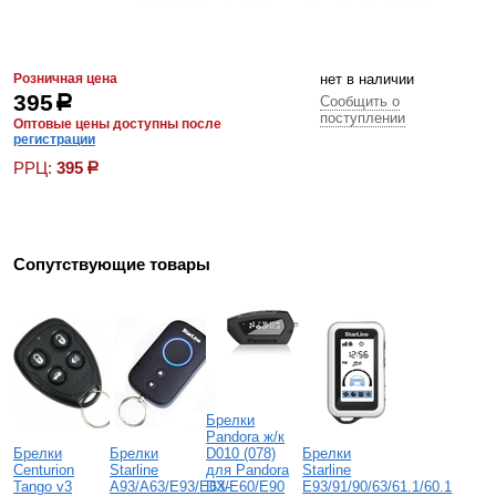
Розничная цена
нет в наличии
395
р
Сообщить о
поступлении
Оптовые цены доступны после
регистрации
РРЦ:
395
р
Сопутствующие товары
Брелки
Pandora ж/к
Брелки
Брелки
D010 (078)
Брелки
Centurion
Starline
для Pandora
Starline
Tango v3
A93/A63/E93/E63/E60/E90
DX-
E93/91/90/63/61.1/60.1