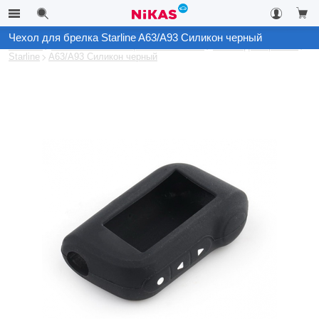
Чехол для брелка Starline A63/A93 Силикон черный
Каталог
Автомобильные охранные системы
Чехлы для брелков
Starline
A63/A93 Силикон черный