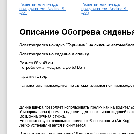
Разветвители гнезда
Разветвители гнезда
прикуривателя Neoline SL
прикуривателя Neoline SL
-221
-220
Описание Обогрева сидень
Электрогрелка накидка "Горыныч" на сиденье автомобиля 
Электрогрелка на сиденье и спинку.
Размер 88 x 48 см.
Потребляемая мощность до 60 Ватт
Гарантия 1 год.
Нагреватель производится на автоматизированной производст
Длина шнура позволяет использовать грелку как на водитель
Универсальная форма - подходит для всех типов сидений вс
Возможна ручная стирка.
Не препятствуют раскрытию подушек безопасности (Air Bag).
Легко устанавливается и снимается.
В конструкции электрогрелки "
Горыныч
" применяется армиро