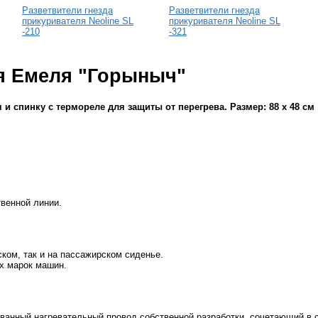
Разветвители гнезда
Разветвители гнезда
прикуривателя Neoline SL
прикуривателя Neoline SL
-210
-321
я Емеля "Горыныч"
и спинку с термореле для защиты от перегрева. Размер: 88 x 48 см
венной линии.
ском, так и на пассажирском сиденье.
ех марок машин.
ванный нагревательный провод собственной разработки, сочетающий в с