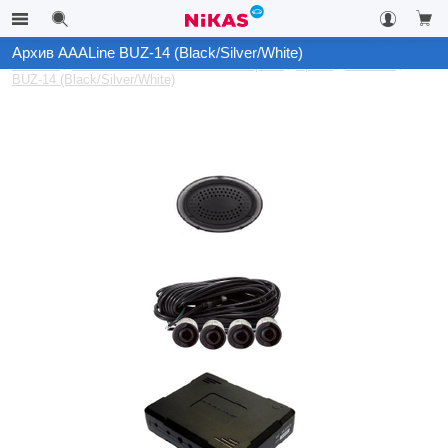
Архив AAALine BUZ-14 (Black/Silver/White)
Каталог
Автомобильные системы контроля
Архив
AAALine
BUZ-14 (Black/Silver/White)