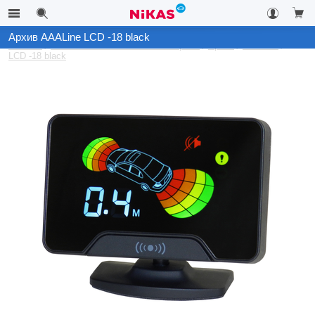
Архив AAALine LCD -18 black
Каталог
Автомобильные системы контроля
Архив
AAALine
LCD -18 black