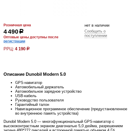
Розничная цена
нет в наличии
4 490
р
Сообщить о
поступлении
Оптовые цены доступны после
регистрации
РРЦ:
4 190
р
Описание Dunobil Modern 5.0
GPS-навигатор
Автомобильный держатель
Автомобильное зарядное устройство
USB-кабель
Руководство пользователя
Гарантийный талон
Навигационное программное обеспечение (предустановленное
во внутреннюю память устройства)
Dunobil Modern 5.0 — многофункциональный GPS-навигатор с
высококонтрастным экраном диагональю 5,0 дюйма, разрешением
экрана 480*272 пикселей и встроенной памятью объемом 4 Гб.