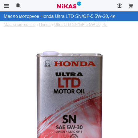
Масло моторное Honda Ultra LTD SN/GF-5 5W-30, 4л
Каталог
Автомобильные аксессуары
Архив
Масла
Масла моторные
Honda
Ultra LTD SN/GF-5 5W-30, 4л