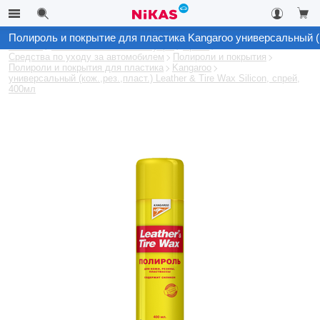
Полироль и покрытие для пластика Kangaroo универсальный (кож.
Каталог
Автомобильные аксессуары
Архив
Средства по уходу за автомобилем
Полироли и покрытия
Полироли и покрытия для пластика
Kangaroo
универсальный (кож.,рез.,пласт.) Leather & Tire Wax Silicon, спрей,
400мл