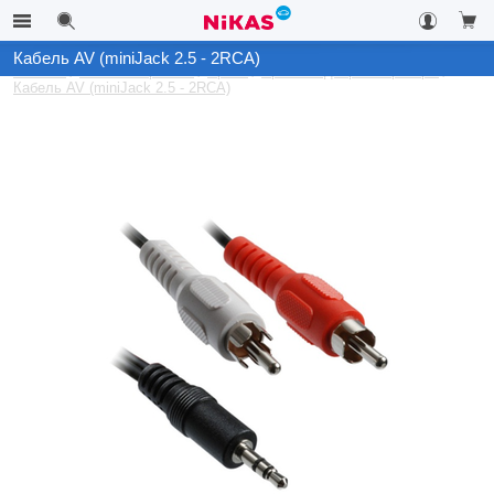
Кабель AV (miniJack 2.5 - 2RCA)
Каталог
Автоэлектроника
Архив
Архив Видеорегистраторы
Кабель AV (miniJack 2.5 - 2RCA)