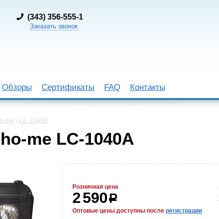
(
343) 356-555-1
Заказать звонок
Обзоры
Сертификаты
FAQ
Контакты
o-me
LC-1040A
ho-me LC-1040A
Розничная цена
2 590
р
Оптовые цены доступны после
регистрации