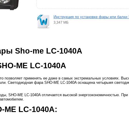
Инструкция по установке фары или балки
3,347 МБ
ры Sho-me LC-1040A
SHO-ME LC-1040A
то позволяет применять ее даже в самых экстремальных условиях. Выс
пыли. Светодиодная фара SHO-ME LC-1040A оснащена четырьмя светоди
оды, SHO-ME LC-1040A отличается высокой энергоэкономичностью. При эт
 автомобилем.
-ME LC-1040A: