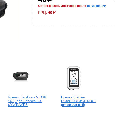
р
Оптовые цены доступны после
регистрации
РРЦ:
40
р
Брелки Pandora ж/к D010
Брелки Starline
(078) для Pandora DX-
E93/91/90/63/61.1/60.1
40/40R/40RS
(вертикальный)