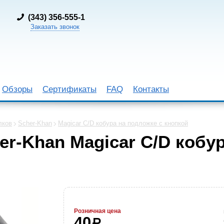
(
343) 356-555-1
Заказать звонок
Обзоры
Сертификаты
FAQ
Контакты
лков
Scher-Khan
Magicar C/D кобура на подложке с кнопкой
er-Khan Magicar C/D кобу
Розничная цена
40