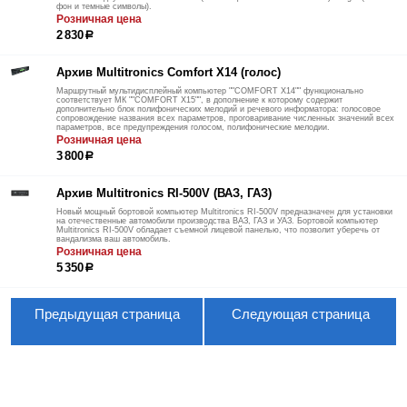
фон и темные символы).
Розничная цена
2 830
р
Архив Multitronics Comfort X14 (голос)
Маршрутный мультидисплейный компьютер ""COMFORT Х14"" функционально
соответствует МК ""COMFORT Х15"", в дополнение к которому содержит
дополнительно блок полифонических мелодий и речевого информатора: голосовое
сопровождение названия всех параметров, проговаривание численных значений всех
параметров, все предупреждения голосом, полифонические мелодии.
Розничная цена
3 800
р
Архив Multitronics RI-500V (ВАЗ, ГАЗ)
Новый мощный бортовой компьютер Multitronics RI-500V предназначен для установки
на отечественные автомобили производства ВАЗ, ГАЗ и УАЗ. Бортовой компьютер
Multitronics RI-500V обладает съемной лицевой панелью, что позволит уберечь от
вандализма ваш автомобиль.
Розничная цена
5 350
р
Предыдущая страница
Следующая страница