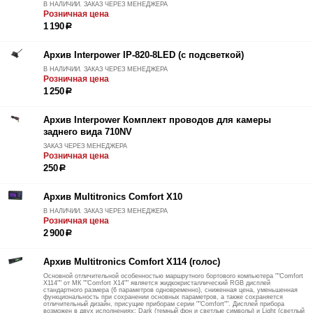
В НАЛИЧИИ. ЗАКАЗ ЧЕРЕЗ МЕНЕДЖЕРА
Розничная цена
1 190
р
Архив Interpower IP-820-8LED (с подсветкой)
В НАЛИЧИИ. ЗАКАЗ ЧЕРЕЗ МЕНЕДЖЕРА
Розничная цена
1 250
р
Архив Interpower Комплект проводов для камеры
заднего вида 710NV
ЗАКАЗ ЧЕРЕЗ МЕНЕДЖЕРА
Розничная цена
250
р
Архив Multitronics Comfort X10
В НАЛИЧИИ. ЗАКАЗ ЧЕРЕЗ МЕНЕДЖЕРА
Розничная цена
2 900
р
Архив Multitronics Comfort X114 (голос)
Основной отличительной особенностью маршрутного бортового компьютера ""Comfort
X114"" от МК ""Comfort X14"" является жидкокристаллический RGB дисплей
стандартного размера (6 параметров одновременно), сниженная цена, уменьшенная
функциональность при сохранении основных параметров, а также сохраняется
отличительный дизайн, присущие приборам серии ""Comfort"". Дисплей прибора
возможен в двух исполнениях: Dark (темный фон и светлые символы) и Light (светлый