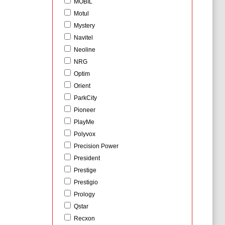
MOBIL
Motul
Mystery
Navitel
Neoline
NRG
Optim
Orient
ParkCity
Pioneer
PlayMe
Polyvox
Precision Power
President
Prestige
Prestigio
Prology
Qstar
Recxon