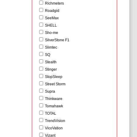
Richmeters
Roadgid
SeeMax
SHELL
Sho-me
SilverStone F1
Slimtec
SQ
Stealth
Stinger
StopSleep
Street Storm
Supra
Thinkware
Tomahawk
TOTAL
TrendVision
VicoVation
Vizant