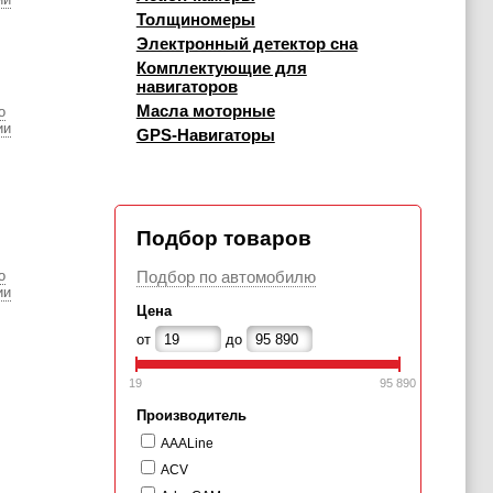
Толщиномеры
Электронный детектор сна
Комплектующие для
навигаторов
Масла моторные
о
ии
GPS-Навигаторы
Подбор товаров
о
Подбор по автомобилю
ии
Цена
от
до
19
95 890
Производитель
AAALine
ACV