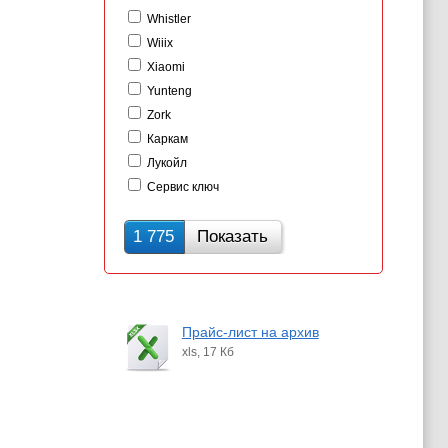
Whistler
Wiiix
Xiaomi
Yunteng
Zork
Каркам
Лукойл
Сервис ключ
1 775
Показать
Прайс-лист на архив
xls, 17 Кб