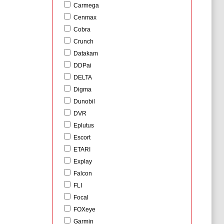
Carmega
Cenmax
Cobra
Crunch
Datakam
DDPai
DELTA
Digma
Dunobil
DVR
Eplutus
Escort
ETARI
Explay
Falcon
FLI
Focal
FOXeye
Garmin