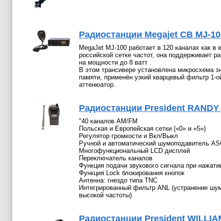
Радиостанции Megajet СВ MJ-10
MegaJet MJ-100 работает в 120 каналах как в е
российской сетке частот, она поддерживает ра
на мощности до 8 ватт .
В этом трансивере установлена микросхема э
памяти, применён узкий кварцевый фильтр 1-о
аттенюатор.
Радиостанции President RANDY I
"40 каналов АМ/FM
Польская и Европейская сетки («0» и «5»)
Регулятор громкости и Вкл/Выкл
Ручной и автоматический шумоподавитель A
Многофункциональный LCD дисплей
Переключатель каналов
Функция подачи звукового сигнала при нажати
Функция Lock блокирования кнопок
Антенна: гнездо типа TNC
Интегрированный фильтр ANL (устранение шу
высокой частоты)
Радиостанции President WILLI