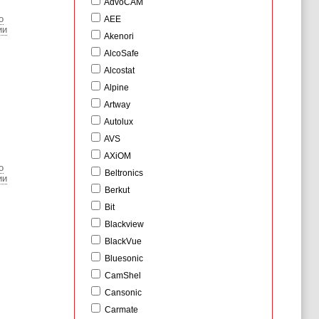
AdvoCAM
о
AEE
ии
Akenori
AlcoSafe
Alcostat
Alpine
Artway
Autolux
AVS
AXiOM
о
Beltronics
ии
Berkut
Bit
Blackview
BlackVue
Bluesonic
CamShel
Cansonic
Carmate