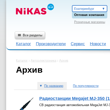
Екатеринбург
Оптовая компания
Розничные магазины
Все разделы
Каталог
Производители
Сервис
Новости
Каталог
Автоэлектроника
Архив
Архив
▼
По названию
По популярности
Радиостанции Megajet MJ-350 (1
СВ радиостанция автомобильная MegaJet MJ-35