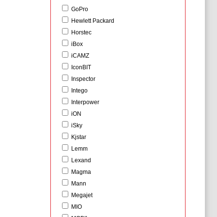
GoPro
Hewlett Packard
Horstec
iBox
iCAMZ
IconBIT
Inspector
Intego
Interpower
iON
iSky
Kjstar
Lemm
Lexand
Magma
Mann
Megajet
MIO