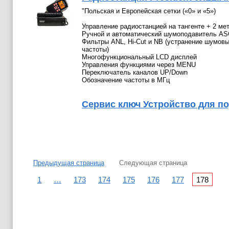
"Польская и Европейская сетки («0» и «5»)
Управление радиостанцией на тангенте + 2 ме
Ручной и автоматический шумоподавитель AS
Фильтры ANL, Hi-Cut и NB (устранение шумовы
частоты)
Многофункциональный LCD дисплей
Управления функциями через MENU
Переключатель каналов UP/Down
Обозначение частоты в МГц
Сервис ключ Устройство для по
Предыдущая страница
Следующая страница
1
…
173
174
175
176
177
178