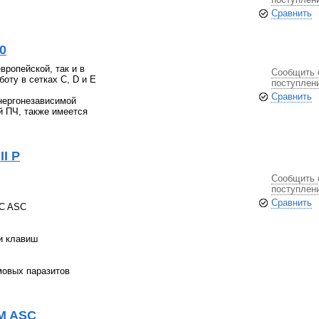
Сравнить
0
вропейской, так и в
Сообщить 
боту в сетках C, D и E
поступлен
Сравнить
нергонезависимой
й ПЧ, также имеется
I P
Сообщить 
поступлен
Сравнить
SC ASC
и клавиш
мовых паразитов
AM ASC