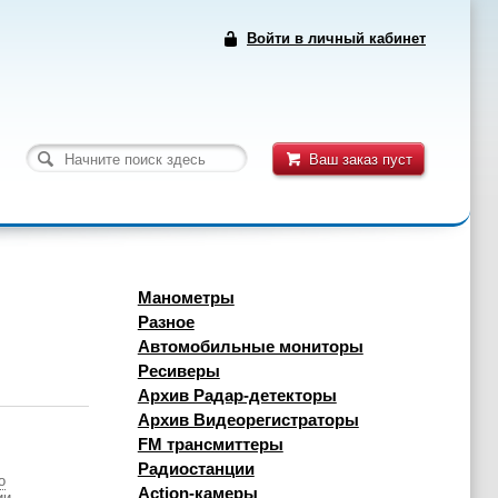
Войти в личный кабинет
Ваш заказ пуст
Манометры
Разное
Автомобильные мониторы
Ресиверы
Архив Радар-детекторы
Архив Видеорегистраторы
FM трансмиттеры
Радиостанции
о
Action-камеры
ии