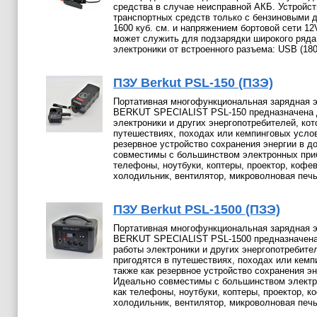
средства в случае неисправной АКБ. Устройс
транспортных средств только с бензиновыми 
1600 куб. см. и напряжением бортовой сети 12
может служить для подзарядки широкого ряда
электроники от встроенного разъема: USB (18
ПЗУ Berkut PSL-150 (ПЗЭ)
Портативная многофункциональная зарядная 
BERKUT SPECIALIST PSL-150 предназначена 
электроники и других энергопотребителей, кот
путешествиях, походах или кемпинговых услов
резервное устройство сохранения энергии в д
совместимы с большинством электронных приб
телефоны, ноутбуки, коптеры, проектор, кофев
холодильник, вентилятор, микроволновая печь
ПЗУ Berkut PSL-1500 (ПЗЭ)
Портативная многофункциональная зарядная 
BERKUT SPECIALIST PSL-1500 предназначена
работы электроники и других энергопотребите
пригодятся в путешествиях, походах или кемп
также как резервное устройство сохранения эн
Идеально совместимы с большинством электр
как телефоны, ноутбуки, коптеры, проектор, к
холодильник, вентилятор, микроволновая печь