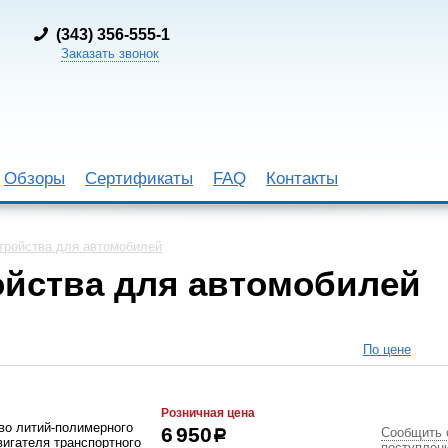
(
343) 356-555-1
Заказать звонок
Обзоры
Сертификаты
FAQ
Контакты
тройства для автомобилей
ойства для автомобилей
По цене
Розничная цена
во литий-полимерного
Сообщить 
6 950
р
вигателя транспортного
поступлен