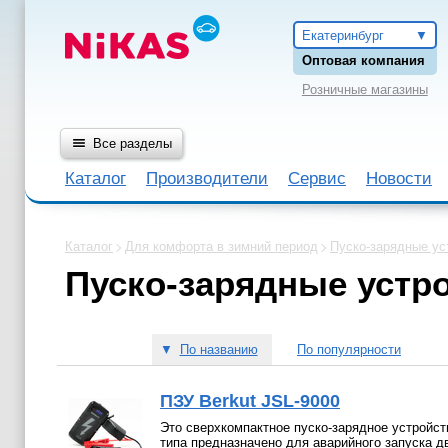
Екатеринбург
Оптовая компания
Розничные магазины
Все разделы
Каталог
Производители
Сервис
Новости
Каталог
Для комфорта в зимний период
Пуско-зарядные ус
Пуско-зарядные устр
▼
По названию
По популярности
ПЗУ Berkut JSL-9000
Это сверхкомпактное пуско-зарядное устройст
типа предназначено для аварийного запуска д