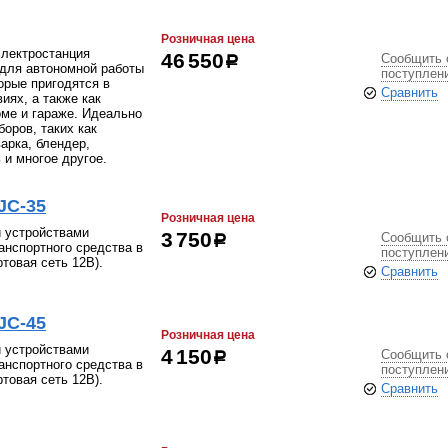
Розничная цена
электростанция
Сообщить 
46 550
р
для автономной работы
поступлен
орые пригодятся в
Сравнить
иях, а также как
оме и гараже. Идеально
оров, таких как
арка, блендер,
 и многое другое.
JC-35
Розничная цена
 устройствами
Сообщить 
3 750
р
анспортного средства в
поступлен
товая сеть 12В).
Сравнить
JC-45
Розничная цена
 устройствами
Сообщить 
4 150
р
анспортного средства в
поступлен
товая сеть 12В).
Сравнить