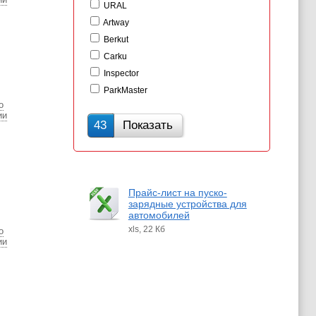
URAL
Artway
Berkut
Carku
Inspector
ParkMaster
о
ии
43
Показать
Прайс-лист на пуско-
зарядные устройства для
автомобилей
xls, 22 Кб
о
ии