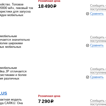
Розничная цена
ройство. Топовое
Сообщить 
18 490
р
0000 мАч, пиковый ток
поступлен
еристики для запуска
Сравнить
рядки мобильных
томобильным
Сообщить 
ичается значительно
поступлен
более широкими
Сравнить
чных мобильных
томобильным
Сообщить 
йка JP отличается
поступлен
ристиками и более
Сравнить
ия различных
LUS
Розничная цена
пактная модель
Сообщить 
7 290
р
нда CARKU. Она
поступлен