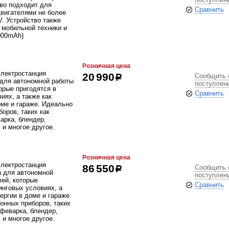
тво подходит для
Сравнить
двигателями не более
V. Устройство также
 мобильной техники и
000mАh)
Розничная цена
электростанция
Сообщить 
20 990
р
для автономной работы
поступлен
орые пригодятся в
Сравнить
иях, а также как
оме и гараже. Идеально
оров, таких как
арка, блендер,
 и многое другое.
Розничная цена
электростанция
Сообщить 
86 550
р
 для автономной
поступлен
лей, которые
Сравнить
инговых условиях, а
ергии в доме и гараже.
онных приборов, таких
офеварка, блендер,
 и многое другое.