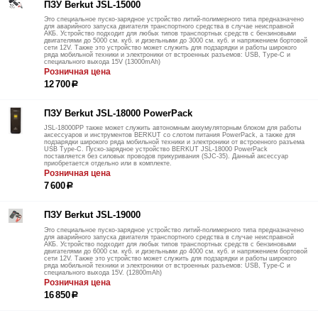
ПЗУ Berkut JSL-15000
Это специальное пуско-зарядное устройство литий-полимерного типа предназначено
для аварийного запуска двигателя транспортного средства в случае неисправной
АКБ. Устройство подходит для любых типов транспортных средств с бензиновыми
двигателями до 5000 см. куб. и дизельными до 3000 см. куб. и напряжением бортовой
сети 12V. Также это устройство может служить для подзарядки и работы широкого
ряда мобильной техники и электроники от встроенных разъемов: USB, Type-C и
специального выхода 15V (13000mАh)
Розничная цена
12 700
р
ПЗУ Berkut JSL-18000 PowerPack
JSL-18000PP также может служить автономным аккумуляторным блоком для работы
аксессуаров и инструментов BERKUT со слотом питания PowerPack, а также для
подзарядки широкого ряда мобильной техники и электроники от встроенного разъема
USB Type-C. Пуско-зарядное устройство BERKUT JSL-18000 PowerPack
поставляется без силовых проводов прикуривания (SJC-35). Данный аксессуар
приобретается отдельно или в комплекте.
Розничная цена
7 600
р
ПЗУ Berkut JSL-19000
Это специальное пуско-зарядное устройство литий-полимерного типа предназначено
для аварийного запуска двигателя транспортного средства в случае неисправной
АКБ. Устройство подходит для любых типов транспортных средств с бензиновыми
двигателями до 6000 см. куб. и дизельными до 4000 см. куб. и напряжением бортовой
сети 12V. Также это устройство может служить для подзарядки и работы широкого
ряда мобильной техники и электроники от встроенных разъемов: USB, Type-C и
специального выхода 15V. (12800mАh)
Розничная цена
16 850
р