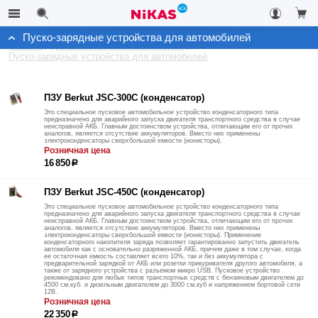
Пуско-зарядные устройства для автомобилей
Каталог
Для комфорта в зимний период
Пуско-зарядные устройства для автомобилей
ПЗУ Berkut JSC-300C (конденсатор)
Это специальное пусковое автомобильное устройство конденсаторного типа
предназначено для аварийного запуска двигателя транспортного средства в случае
неисправной АКБ. Главным достоинством устройства, отличающим его от прочих
аналогов, является отсутствие аккумуляторов. Вместо них применены
электроконденсаторы сверхбольшой емкости (ионисторы).
Розничная цена
16 850
р
ПЗУ Berkut JSC-450C (конденсатор)
Это специальное пусковое автомобильное устройство конденсаторного типа
предназначено для аварийного запуска двигателя транспортного средства в случае
неисправной АКБ. Главным достоинством устройства, отличающим его от прочих
аналогов, является отсутствие аккумуляторов. Вместо них применены
электроконденсаторы сверхбольшой емкости (ионисторы). Применение
конденсаторного накопителя заряда позволяет гарантированно запустить двигатель
автомобиля как с основательно разряженной АКБ, причем даже в том случае, когда
ее остаточная емкость составляет всего 10%, так и без аккумулятора с
предварительной зарядкой от АКБ или розетки прикуривателя другого автомобиля, а
также от зарядного устройства с разъемом микро USB. Пусковое устройство
рекомендовано для любых типов транспортных средств с бензиновым двигателем до
4500 см.куб. и дизельным двигателем до 3000 см.куб и напряжением бортовой сети
12В.
Розничная цена
22 350
р