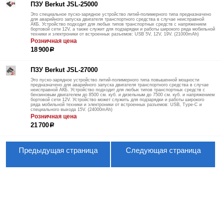
ПЗУ Berkut JSL-25000
Это специальное пуско-зарядное устройство литий-полимерного типа предназначено
для аварийного запуска двигателя транспортного средства в случае неисправной
АКБ. Устройство подходит для любых типов транспортных средств с напряжением
бортовой сети 12V, а также служит для подзарядки и работы широкого ряда мобильной
техники и электроники от встроенных разъемов: USB 5V, 12V, 19V. (21000mАh)
Розничная цена
18 900
р
ПЗУ Berkut JSL-27000
Это пуско-зарядное устройство литий-полимерного типа повышенной мощности
предназначено для аварийного запуска двигателя транспортного средства в случае
неисправной АКБ. Устройство подходит для любых типов транспортных средств с
бензиновым двигателем до 8500 см. куб. и дизельным до 7500 см. куб. и напряжением
бортовой сети 12V. Устройство может служить для подзарядки и работы широкого
ряда мобильной техники и электроники от встроенных разъемов: USB, Type-C и
специального выхода 15V. (24000mАh)
Розничная цена
21 700
р
Предыдущая страница
Следующая страница