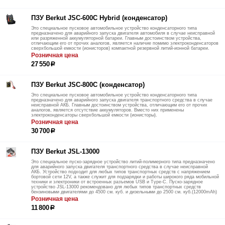
ПЗУ Berkut JSC-600С Hybrid (конденсатор)
Это специальное пусковое автомобильное устройство конденсаторного типа
предназначено для аварийного запуска двигателя автомобиля в случае неисправной
или разряженной аккумуляторной батареи. Главным достоинством устройства,
отличающим его от прочих аналогов, является наличие помимо электроконденсаторов
сверхбольшой емкости (ионисторов) компактной резервной литий-ионной батареи.
Розничная цена
27 550
р
ПЗУ Berkut JSC-800C (конденсатор)
Это специальное пусковое автомобильное устройство конденсаторного типа
предназначено для аварийного запуска двигателя транспортного средства в случае
неисправной АКБ. Главным достоинством устройства, отличающим его от прочих
аналогов, является отсутствие аккумуляторов. Вместо них применены
электроконденсаторы сверхбольшой емкости (ионисторы).
Розничная цена
30 700
р
ПЗУ Berkut JSL-13000
Это специальное пуско-зарядное устройство литий-полимерного типа предназначено
для аварийного запуска двигателя транспортного средства в случае неисправной
АКБ. Устройство подходит для любых типов транспортных средств с напряжением
бортовой сети 12V, а также служит для подзарядки и работы широкого ряда мобильной
техники и электроники от встроенных разъемов USB и Type-C. Пуско-зарядное
устройство JSL-13000 рекомендовано для любых типов транспортных средств
бензиновыми двигателями до 4500 см. куб. и дизельными до 2500 см. куб.(12000mАh)
Розничная цена
11 800
р